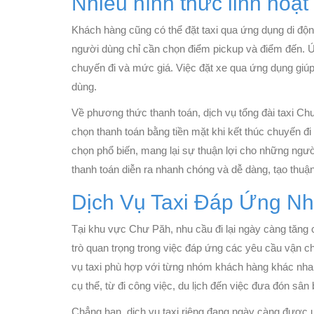
Nhiều hình thức linh hoạt
Khách hàng cũng có thể đặt taxi qua ứng dụng di động
người dùng chỉ cần chọn điểm pickup và điểm đến. Ứng
chuyến đi và mức giá. Việc đặt xe qua ứng dụng giúp 
dùng.
Về phương thức thanh toán, dịch vụ tổng đài taxi Chư
chọn thanh toán bằng tiền mặt khi kết thúc chuyến đi
chọn phổ biến, mang lại sự thuận lợi cho những ngườ
thanh toán diễn ra nhanh chóng và dễ dàng, tạo thuận
Dịch Vụ Taxi Đáp Ứng N
Tại khu vực Chư Păh, nhu cầu đi lại ngày càng tăng ca
trò quan trọng trong việc đáp ứng các yêu cầu vận c
vụ taxi phù hợp với từng nhóm khách hàng khác nhau
cụ thể, từ đi công việc, du lịch đến việc đưa đón sân 
Chẳng hạn, dịch vụ taxi riêng đang ngày càng được ưa