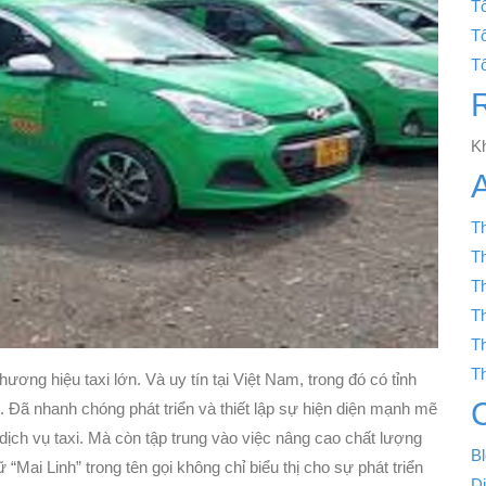
Tổ
T
T
Kh
T
T
T
T
T
T
ương hiệu taxi lớn. Và uy tín tại Việt Nam, trong đó có tỉnh
. Đã nhanh chóng phát triển và thiết lập sự hiện diện mạnh mẽ
 dịch vụ taxi. Mà còn tập trung vào việc nâng cao chất lượng
B
ai Linh” trong tên gọi không chỉ biểu thị cho sự phát triển
D