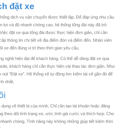
ch đặt xe
 thống dịch vụ vận chuyển được thiết lập. Để đáp ứng nhu cầu
iện lợi và độ nhanh chóng cao, hệ thống tổng đài này đã trở
iệc đặt xe qua tổng đài được thực hiện đơn giản, chỉ cần
ấp thông tin chi tiết về địa điểm đón và điểm đến. Nhân viên
 xe đến đúng vị trí theo thời gian yêu cầu.
ng nghệ hiện đại để khách hàng. Có thể dễ dàng đặt xe qua
site, khách hàng chỉ cần thực hiện vài thao tác đơn giản. Như
n nút “Đặt xe”. Hệ thống sẽ tự động tìm kiếm tài xế gần đó để
nh nhất.
õi
 dụng về thiết bị của mình. Chỉ cần tạo tài khoản hoặc đăng
 theo dõi tình trạng xe, ước tính giá cước và thích hợp. Cho
h nhanh chóng. Tính năng này không những giúp tiết kiệm thời