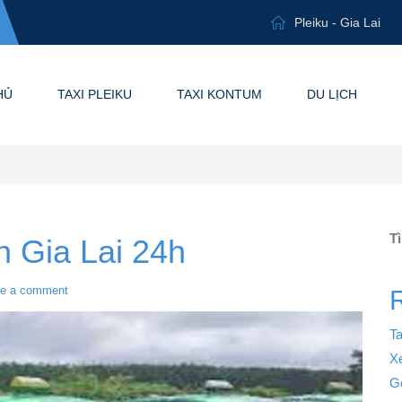
Pleiku - Gia Lai
HỦ
TAXI PLEIKU
TAXI KONTUM
DU LỊCH
T
h Gia Lai 24h
e a comment
Ta
X
G