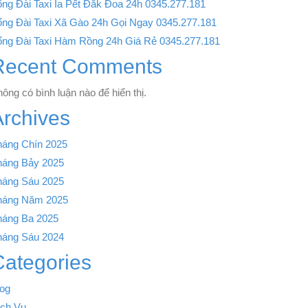
ng Đài Taxi Ia Pết Đắk Đoa 24h 0345.277.181
ổng Đài Taxi Xã Gào 24h Gọi Ngay 0345.277.181
ổng Đài Taxi Hàm Rồng 24h Giá Rẻ 0345.277.181
Recent Comments
ông có bình luận nào để hiển thị.
Archives
háng Chín 2025
háng Bảy 2025
háng Sáu 2025
háng Năm 2025
háng Ba 2025
háng Sáu 2024
Categories
log
ịch Vụ