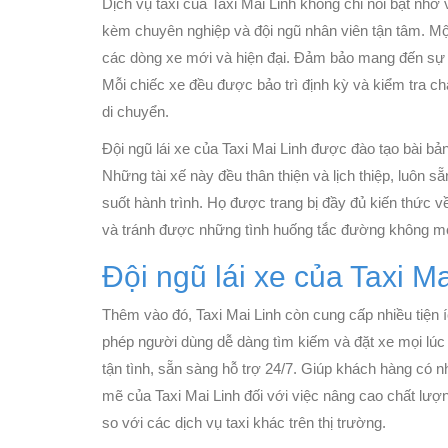
Dịch vụ taxi của Taxi Mai Linh không chỉ nổi bật nhờ
kèm chuyên nghiệp và đội ngũ nhân viên tận tâm. Một
các dòng xe mới và hiện đại. Đảm bảo mang đến sự t
Mỗi chiếc xe đều được bảo trì định kỳ và kiểm tra ch
di chuyển.
Đội ngũ lái xe của Taxi Mai Linh được đào tạo bài bả
Những tài xế này đều thân thiện và lịch thiệp, luôn 
suốt hành trình. Họ được trang bị đầy đủ kiến thức v
và tránh được những tình huống tắc đường không 
Đội ngũ lái xe của Taxi M
Thêm vào đó, Taxi Mai Linh còn cung cấp nhiều tiện 
phép người dùng dễ dàng tìm kiếm và đặt xe mọi lúc 
tận tình, sẵn sàng hỗ trợ 24/7. Giúp khách hàng có 
mẽ của Taxi Mai Linh đối với việc nâng cao chất lượ
so với các dịch vụ taxi khác trên thị trường.