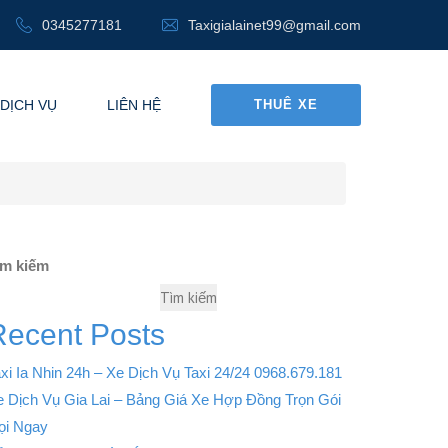
0345277181
Taxigialainet99@gmail.com
DỊCH VỤ
LIÊN HỆ
THUÊ XE
ìm kiếm
Tìm kiếm
Recent Posts
xi Ia Nhin 24h – Xe Dịch Vụ Taxi 24/24 0968.679.181
e Dịch Vụ Gia Lai – Bảng Giá Xe Hợp Đồng Trọn Gói
ọi Ngay